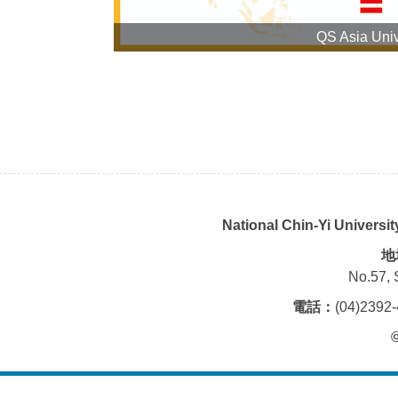
QS Asia Univ
National Chin-Yi Universi
地
No.57, 
電話：
(04)239