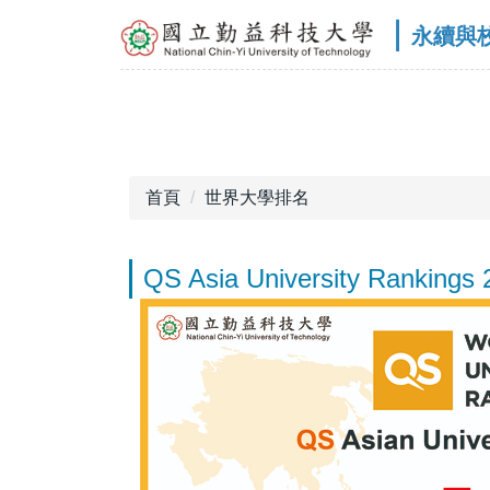
跳
｜
永續與
到
主
要
內
容
區
首頁
世界大學排名
QS Asia University Rankings 