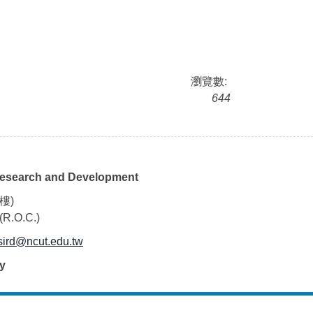
瀏覽數:
644
l Research and Development
樓)
(R.O.C.)
sird@ncut.edu.tw
y