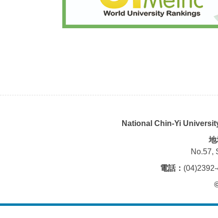
National Chin-Yi Universi
地
No.57, 
電話：
(04)239