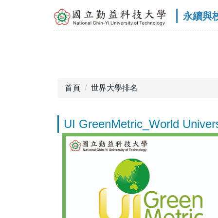
跳
｜
永續與
到
主
要
內
容
區
首頁
世界大學排名
UI GreenMetric_World Univer