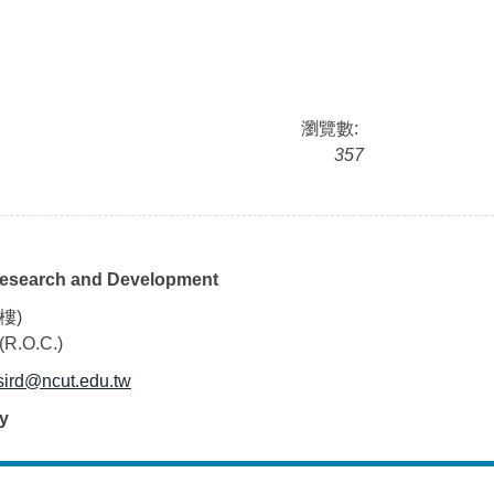
瀏覽數:
357
l Research and Development
樓)
(R.O.C.)
sird@ncut.edu.tw
y